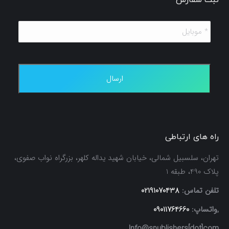
ثبت سفارش
*
موبایل
*
راه های ارتباطی
تهران، سلسبیل شمالی، خیابان شهید یداله کلهر، بزرگراه نواب صفوی،
پلاک 490، طبقه 1
تلفن تماس:
02191070438
,واتساپ:
09011764660
Info@spublishers[dot]com