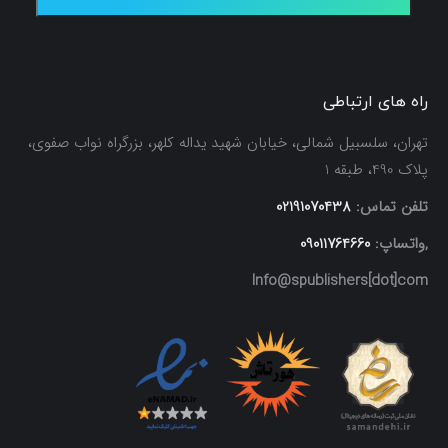
راه های ارتباطی
تهران، سلسبیل شمالی، خیابان شهید یداله کلهر، بزرگراه نواب صفوی،
پلاک 490، طبقه 1
تلفن تماس:
02191070438
,واتساپ:
09011764660
Info@spublishers[dot]com