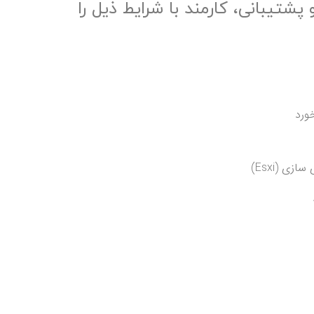
سه هورتاش، جهت انجام امور IT، SEO و پشتیبانی، کارمند با شرایط ذیل را