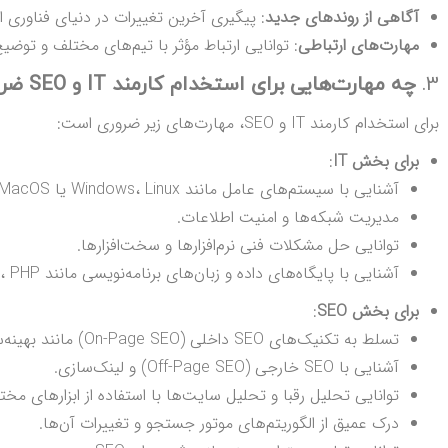
آگاهی از روندهای جدید
: پیگیری آخرین تغییرات در دنیای فناوری اطلاعات و SEO و اعمال آن‌
مهارت‌های ارتباطی
: توانایی ارتباط مؤثر با تیم‌های مختلف و توضیح
3.
چه مهارت‌هایی برای استخدام کارمند IT و SEO ضروری است؟
برای استخدام کارمند IT و SEO، مهارت‌های زیر ضروری است:
برای بخش IT
:
آشنایی با سیستم‌های عامل مانند Windows، Linux یا MacOS.
مدیریت شبکه‌ها و امنیت اطلاعات.
توانایی حل مشکلات فنی نرم‌افزارها و سخت‌افزارها.
آشنایی با پایگاه‌های داده و زبان‌های برنامه‌نویسی مانند Python، Java، PHP.
برای بخش SEO
:
تسلط به تکنیک‌های SEO داخلی (On-Page SEO) مانند بهینه‌سازی محتوا، کلمات کلیدی و ساختار URL.
آشنایی با SEO خارجی (Off-Page SEO) و لینک‌سازی.
توانایی تحلیل رقبا و تحلیل سایت‌ها با استفاده از ابزارهای مخت
درک عمیق از الگوریتم‌های موتور جستجو و تغییرات آن‌ها.