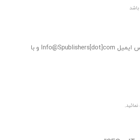
را به آدرس ایمیل Info@Spublishers[dot]com و با
نمائید.