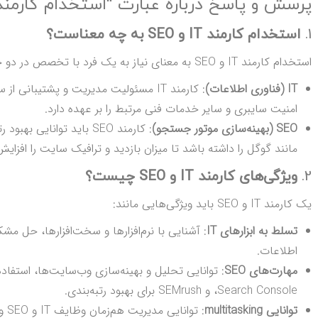
پرسش و پاسخ درباره عبارت “استخدام کارمند IT و SEO
1.
استخدام کارمند IT و SEO به چه معناست؟
استخدام کارمند IT و SEO به معنای نیاز به یک فرد با تخصص در دو حوزه مختلف است:
IT (فناوری اطلاعات)
: کارمند IT مسئولیت مدیریت و پشتیبانی
امنیت سایبری و سایر خدمات فنی مرتبط را بر عهده دارد.
SEO (بهینه‌سازی موتور جستجو)
: کارمند SEO باید توان
مانند گوگل را داشته باشد تا میزان بازدید و ترافیک سایت را افزای
2.
ویژگی‌های کارمند IT و SEO چیست؟
یک کارمند IT و SEO باید ویژگی‌هایی مانند:
تسلط به ابزارهای IT
: آشنایی با نرم‌افزارها و سخت‌افزارها، حل 
اطلاعات.
مهارت‌های SEO
Search Console، و SEMrush برای بهبود رتبه‌بندی.
توانایی multitasking
: توانایی مدیریت هم‌زمان وظایف IT و SEO و رسیدگی به مشکلات مختلف.