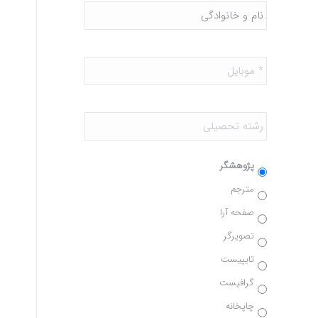
و
نام
خانوادگی
*
موبایل
*
رشته:
خدمات:
پژوهشگر
مترجم
صفحه آرا
تصویرگر
تایپیست
گرافیست
چاپخانه