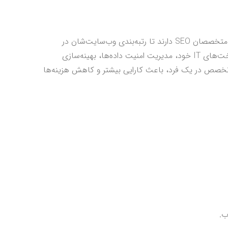
شرکت‌ها برای ارتقاء حضور آنلاین خود و افزایش ترافیک سایت نیاز به متخصصان SEO دارند تا رتبه‌بندی وب‌سایت‌شان در
موتورهای جستجو بالا برود. از سوی دیگر، برای حفظ و نگهداری زیرساخت‌های IT خود، مدیریت امنیت داده‌ها، بهینه‌سازی
یک کارمند IT دارند. ترکیب این دو تخصص در یک فرد، باعث کارایی بیشتر و کاهش هزینه‌ها
ب.