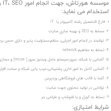
موس
استخدام می نماید:
۱- فارغ التحصیل رشته کامپیوتر یا IT
2- مسلط به SEO و بهينه سازي سايت
3- توانمند در انجام امور اجرایی، منظم،مسئولیت پذیر و دارای حسن برخورد
4- تسلط به مفاهیم network
5- آشنایی با شبکه، سرور،سیستم عامل ویندوز سرور ( mcse) و مجازی سازی (Esxi)
6- آشنایی کامل به امور اداری پشتیبانی،عیب یابی شبکه و سخت افزار
7- آشنا با قالب های فروشگاهی وردپرس
8- توانایی در تولید محتوی جهت سایت
9- تسلط به کورل و یا فتوشاپ و طراحی بنر
شرایط امتیازی: