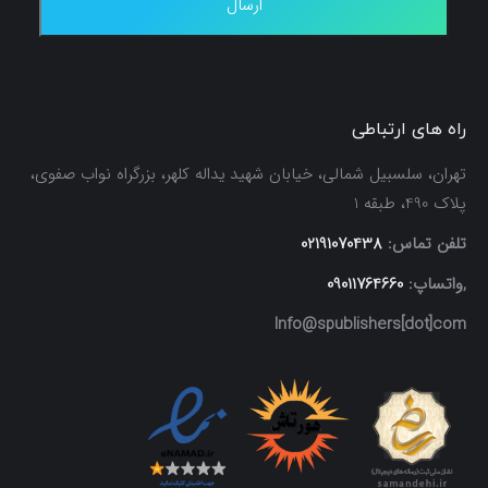
راه های ارتباطی
تهران، سلسبیل شمالی، خیابان شهید یداله کلهر، بزرگراه نواب صفوی،
پلاک 490، طبقه 1
تلفن تماس:
02191070438
,واتساپ:
09011764660
Info@spublishers[dot]com