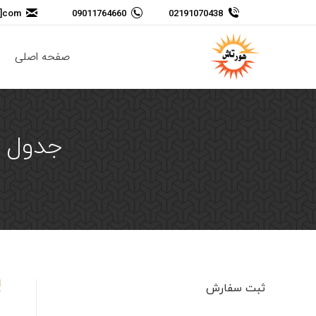
t]com
09011764660
02191070438
صفحه اصلی
جدول اف
ثبت سفارش
نام