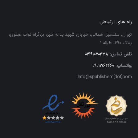
راه های ارتباطی
تهران، سلسبیل شمالی، خیابان شهید یداله کلهر، بزرگراه نواب صفوی،
پلاک 490، طبقه 1
تلفن تماس:
02191070438
,واتساپ:
09011764660
Info@spublishers[dot]com