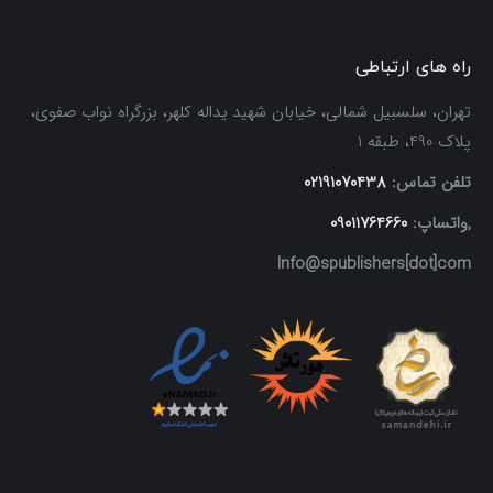
راه های ارتباطی
تهران، سلسبیل شمالی، خیابان شهید یداله کلهر، بزرگراه نواب صفوی،
پلاک 490، طبقه 1
تلفن تماس:
02191070438
,واتساپ:
09011764660
Info@spublishers[dot]com