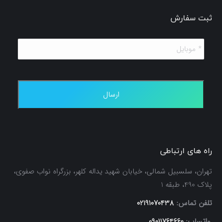
ثبت سفارش
*
موبایل
*
راه های ارتباطی
تهران، سلسبیل شمالی، خیابان شهید یداله کلهر، بزرگراه نواب صفوی،
پلاک 490، طبقه 1
تلفن تماس:
02191070438
,واتساپ:
09011764660