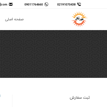
t]com
09011764660
02191070438
صفحه اصلی
ثبت سفارش
نام