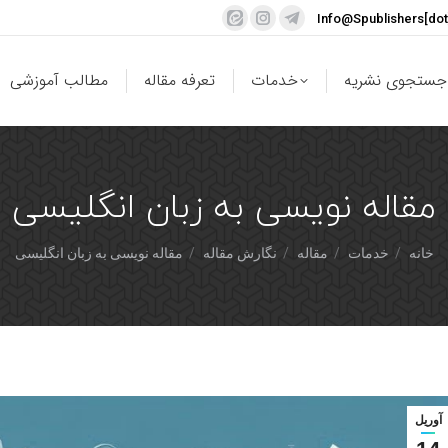
Info@Spublishers[do
جستجوی نشریه
خدمات
تعرفه مقاله
مطالب آموزشی
مقاله نویسی به زبان انگلیسی
شما اینجا هستید:
خانه
خدمات
مقاله
نگارش مقاله
مقاله نویسی به زبان انگلیسی
آوریل