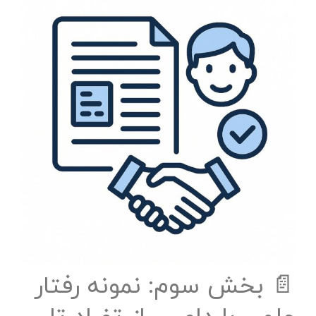
📄 بخش سوم: نمونه رفتار