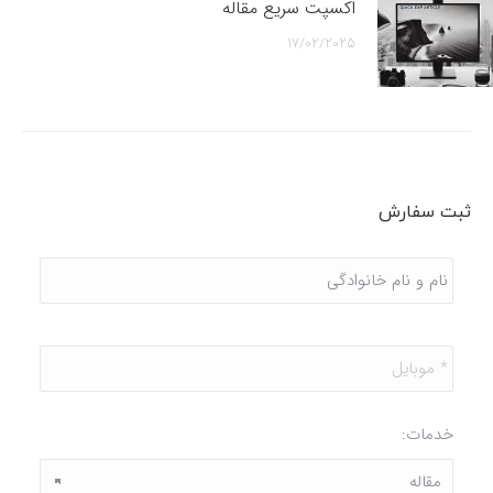
اکسپت سریع مقاله
17/02/2025
ثبت سفارش
نام
و
نام
خانوادگی
*
موبایل
*
خدمات: