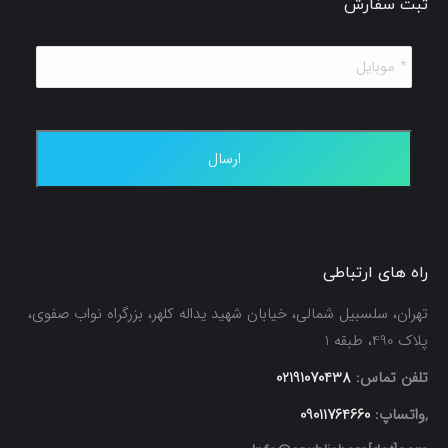
ثبت سفارش
*
موبایل
*
راه های ارتباطی
تهران، سلسبیل شمالی، خیابان شهید یداله کلهر، بزرگراه نواب صفوی،
پلاک 490، طبقه 1
تلفن تماس:
02191070438
,واتساپ:
09011764660