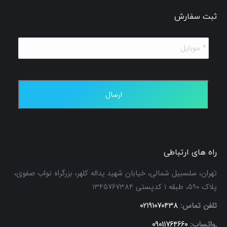
ثبت سفارش
*
موبایل
*
راه های ارتباطی
تهران، سلسبیل شمالی، خیابان شهید یداله کلهر، بزرگراه نواب صفوی،
پلاک 590، طبقه 1 کدپستی 1345767384
تلفن تماس:
02191070438
,واتساپ:
09011764660