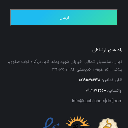
راه های ارتباطی
تهران، سلسبیل شمالی، خیابان شهید یداله کلهر، بزرگراه نواب صفوی،
پلاک 590، طبقه 1 کدپستی 1345767384
تلفن تماس:
02191070438
,واتساپ:
09011764660
Info@spublishers[dot]com