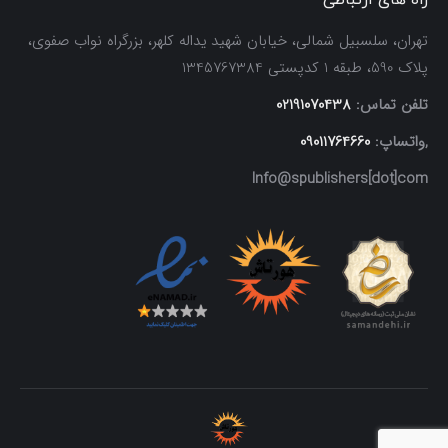
راه های ارتباطی
تهران، سلسبیل شمالی، خیابان شهید یداله کلهر، بزرگراه نواب صفوی،
پلاک 590، طبقه 1 کدپستی 1345767384
تلفن تماس:
02191070438
,واتساپ:
09011764660
Info@spublishers[dot]com