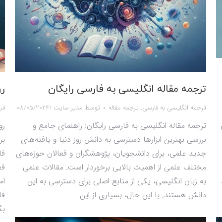
ترجمه مقاله انگلیسی به فارسی رایگان
رو
ترجمه انگلیسی به فارسی
,
ترجمه مقاله
توسط
مدیر سایت 1
08/05/2024
تر
ترجمه مقاله انگلیسی به فارسی رایگان: راهنمای جامع و
رو
بررسی بهترین ابزارها دسترسی به دانش روز دنیا و یافته‌های
بر
جدید علمی، برای دانشجویان، پژوهشگران و فعالان حوزه‌های
فا
مختلف علمی از اهمیت بالایی برخوردار است. مقالات علمی
فع
به زبان انگلیسی، یکی از منابع اصلی برای دسترسی به این
ام
دانش هستند. با این حال، بسیاری از این…
فا
بگ