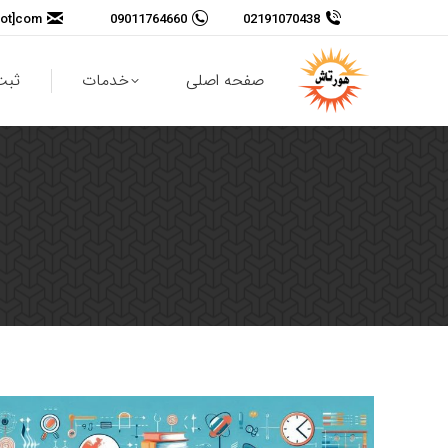
dot]com
09011764660
02191070438
صفحه اصلی
خدمات
ثبت