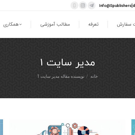
Info@Spublishers[
 سفارش
تعرفه
مطالب آموزشی
همکاری
مدیر سایت 1
شما اینجا هستید:
خانه
نویسنده مقاله مدیر سایت 1